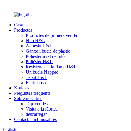
Casa
Productes
Productes de primera venda
Niló H&L
Adhesiu H&L
Ganxo i bucle de plàstic
Polièster mixt de niló
Polièster H&L
Resistència a la flama H&L
Un bucle Napped
Teixit H&L
Fil de cosir
Notícies
Preguntes freqüents
Sobre nosaltres
Top Vendes
Visita a la fàbrica
descarregar
Contacta amb nosaltres
English