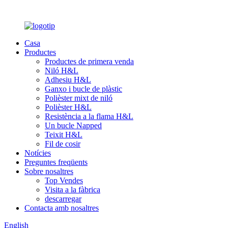
Casa
Productes
Productes de primera venda
Niló H&L
Adhesiu H&L
Ganxo i bucle de plàstic
Polièster mixt de niló
Polièster H&L
Resistència a la flama H&L
Un bucle Napped
Teixit H&L
Fil de cosir
Notícies
Preguntes freqüents
Sobre nosaltres
Top Vendes
Visita a la fàbrica
descarregar
Contacta amb nosaltres
English